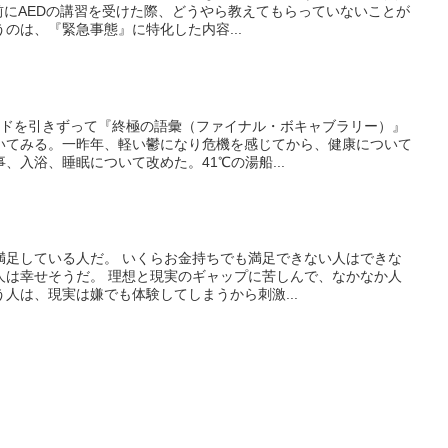
前にAEDの講習を受けた際、どうやら教えてもらっていないことが
うのは、『緊急事態』に特化した内容...
ードを引きずって『終極の語彙（ファイナル・ボキャブラリー）』
いてみる。一昨年、軽い鬱になり危機を感じてから、健康について
、入浴、睡眠について改めた。41℃の湯船...
満足している人だ。 いくらお金持ちでも満足できない人はできな
人は幸せそうだ。 理想と現実のギャップに苦しんで、なかなか人
人は、現実は嫌でも体験してしまうから刺激...