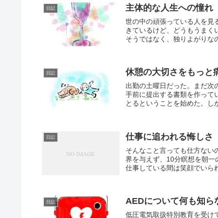
主体的な人生への憧れ
日記
世の中の頑張っている人を見
きているけど、どうもうまく
そうではなく、独りよがりなの
休憩の大切さをもっと
日記
出勤の土曜日だった。まだ次
手前に提出する書類を作って
とるということを始めた。しか
仕事に追われる悔しさ
日記
そんなこと言っても仕方ない
界を与えず、10分瞑想を朝
仕事している間は笑顔でいられ
AEDについて何も知ら
日記
低圧電気取扱特別教育を受け