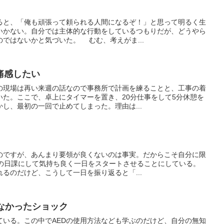
ると、「俺も頑張って頼られる人間になるぞ！」と思って明るく生
いかない。自分では主体的な行動をしているつもりだが、どうやら
ではないかと気づいた。 むむ、考えがま...
痛感したい
の現場は再い来週の話なので事務所で計画を練ることと、工事の着
いた。ここで、卓上にタイマーを置き、20分仕事をして5分休憩を
し、最初の一回で止めてしまった。理由は...
のですが、あんまり要領が良くないのは事実。だからこそ自分に限
一の日課にして気持ち良く一日をスタートさせることにしている。
るのだけど、こうして一日を振り返ると「...
なかったショック
ている。この中でAEDの使用方法なども学ぶのだけど、自分の無知