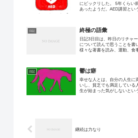
にビックリした。 5年くらい
あったようだ。AED講習とい
終極の語彙
日記
日記3日目は、昨日のリチャ
について読んで思うことを書
様々な著書を読み、運動、食事
鬱は癖
日記
幸せな人とは、自分の人生に
いし、貧乏でも満足している
生が始まった気がしないという
継続は力なり