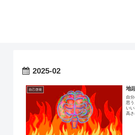
2025-02
地
自己啓発
自分
思う
いい
高さ