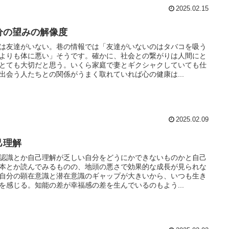
2025.02.15
分の望みの解像度
は友達がいない。巷の情報では「友達がいないのはタバコを吸う
よりも体に悪い」そうです。確かに、社会との繋がりは人間にと
とても大切だと思う。いくら家庭で妻とギクシャクしていても仕
出会う人たちとの関係がうまく取れていれば心の健康は...
2025.02.09
己理解
認識とか自己理解が乏しい自分をどうにかできないものかと自己
本とか読んでみるものの、地頭の悪さで効果的な成長が見られな
自分の顕在意識と潜在意識のギャップが大きいから、いつも生き
を感じる。知能の差が幸福感の差を生んでいるのもよう...