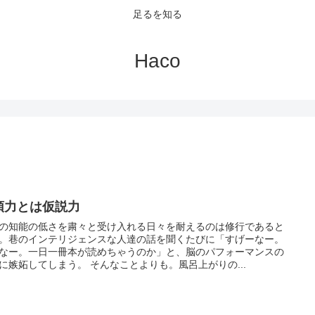
足るを知る
Haco
頭力とは仮説力
の知能の低さを粛々と受け入れる日々を耐えるのは修行であると
。巷のインテリジェンスな人達の話を聞くたびに「すげーなー。
なー。一日一冊本が読めちゃうのか」と、脳のパフォーマンスの
に嫉妬してしまう。 そんなことよりも。風呂上がりの...