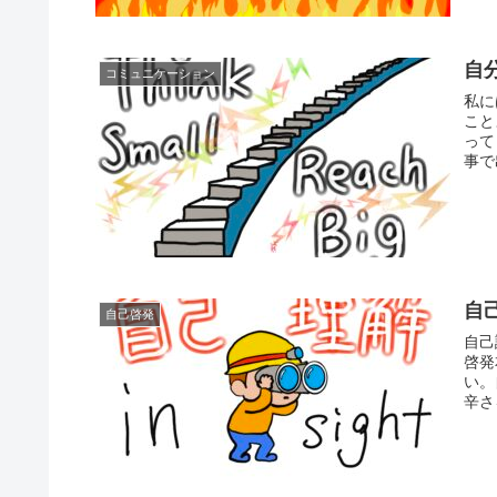
自
コミュニケーション
私に
こと
って
事で
自
自己啓発
自己
啓発
い。
辛さ