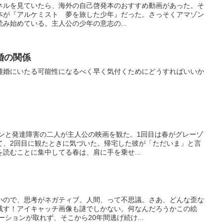
ャンネルを見ていたら、海外の自己啓発本のおすすめ動画があった。そ
本が『アルケミスト 夢を旅した少年』だった。さっそくアマゾン
み始めている。主人公の少年の意志の...
婚の関係
離婚にいたる可能性になるべく早く気付くためにどうすればいいか
ーンと発達障害の二人が主人公の映画を観た。1回目は春がグレーゾ
て、2回目に観たときに気づいた。帰宅した彼が「ただいま」と言
読むことに集中してる春は、肩に手を乗せ...
いので、思考がネガティブ。人間、って不思議。さあ、どんな歪な
残す！アイキャッチ画像も謎でしかない。何なんだろうかこの絵
ションが取れず、そこから20年間逃げ続け...