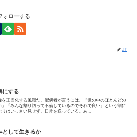
をフォローする
JT
解にする
倫を正当化する風潮だ。配偶者が言うには、『世の中のほとんどの
い』『みんな割り切って不倫しているのでそれで良い』という割に
りはいっさい見せず、日常を送っている。あ...
年として生きるか