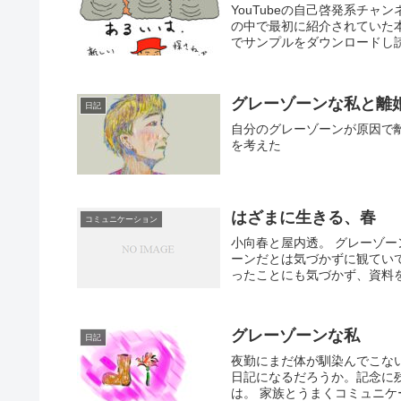
YouTubeの自己啓発系チ
の中で最初に紹介されていた
でサンプルをダウンロードし読
グレーゾーンな私と離
日記
自分のグレーゾーンが原因で
を考えた
はざまに生きる、春
コミュニケーション
小向春と屋内透。 グレーゾ
ーンだとは気づかずに観てい
ったことにも気づかず、資料を
グレーゾーンな私
日記
夜勤にまだ体が馴染んでこな
日記になるだろうか。記念に
は。 家族とうまくコミュニケー