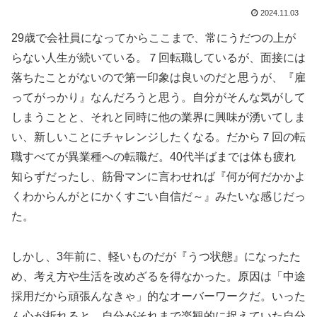
2024.11.03
29歳で会社員になってからここまで、常にうだつの上が
らない人生が続いている。７回転職しているが、面接には
落ちたことがないので第一印象は良いのだと思うが、『雇
ってがっかり』なんだろうと思う。自分がそんな気がして
しまうことと、それと同時に他の業界に興味が湧いてしま
い、新しいことにチャレンジしたくなる。だから７回の転
職すべてが異業種への転職だ。40代半ばまでは体も疲れ
知らずだったし、筋骨マンに言わせれば『何が何だかかよ
くわからんがとにかくすごい自信だ～』みたいな感じだっ
た。
しかし、3年前に、軽いものだが『うつ状態』になったた
め、考え方や生活を改めざるを得なかった。原因は「中途
採用だから頑張んなきゃ」的なオーバーワークだ。いった
ん心が折れると、自分がそれまで楽観的に捉えていた自分