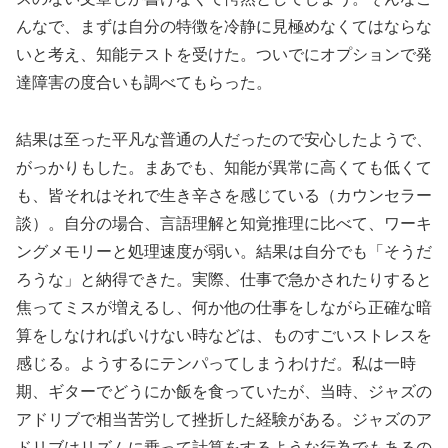
んなで、まずは自分の特徴を冷静に見極めなくてはならな
いと考え、知能テストを受けた。ついでにオプションで発
達障害の度合いも調べてもらった。
結果は至った平凡な普通の人だったので安心したようで、
がっかりもした。まあでも、知能が異常に高くても低くて
も、皆それはそれで生き辛さを感じている（カウンセラー
談）。自分の場合、言語理解と知覚推理に比べて、ワーキ
ングメモリーと処理速度が弱い。結果は自分でも「そうだ
ろうな」と納得できた。実際、仕事で急かされたりすると
焦ってミスが増えるし、何か他の仕事をしながら正確な暗
算をしなければいけない時などは、ものすごいストレスを
感じる。ようするにテンパってしまうわけだ。私は一時
期、ギターでどうにか飯を食っていたが、当時、ジャズの
アドリブで相当苦労して挫折した経験がある。ジャズのア
ドリブはリズムに乗って計算をするような行為でもあるの