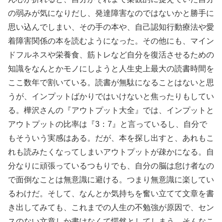
の弱みが気になりだし、発達障害なのではないかと勝手に
思い込んでしまい、その手の本や、自己認知行動療法や愛
着障害関係の本を読むようになった。その他にも、マイン
ドフルネスや栄養食、筋トレなど自分を復活させるための
知識をなんとかモノにしようと人生史上最大の読書時間を
ここ数年で割いている。読書が無駄になることはないと思
うが、インプットばかりではいけないと焦ったりもしてい
る。樺沢さんの『アウトプット大全』では、インプットと
アウトプットの比率は『3：7』と言っているし、自分で
もそういう実感はある。だが、本を探し出すと、あれもこ
れも読みたくなってしまいアウトプットが疎かになる。自
分なりに頑張っているつもりでも、自分の脳は怠け者なの
で面倒なことは無意識に避ける。つまり無意識に楽してい
るわけだ。そして、なんとか気持ちを奮い立てて文章を書
き出してみても、これまでの人生の不勉強が原因で、セン
スのない文章しか書けなくて愕然としてしまう。そんなこ