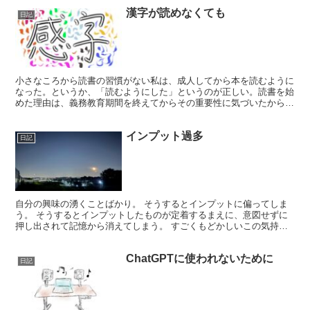
漢字が読めなくても
日記
小さなころから読書の習慣がない私は、成人してから本を読むように
なった。というか、「読むようにした」というのが正しい。読書を始
めた理由は、義務教育期間を終えてからその重要性に気づいたから
だ。国語、算数、理科、社会、図工、体育、道徳、家庭科、今...
インプット過多
日記
自分の興味の湧くことばかり。 そうするとインプットに偏ってしま
う。 そうするとインプットしたものが定着するまえに、意図せずに
押し出されて記憶から消えてしまう。 すごくもどかしいこの気持ち
はどうすればよいのか。 アウトプットするしか、ないじゃ...
ChatGPTに使われないために
日記