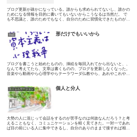
ブログ更新が疎かになっている。誰からも求められてないし、誰かの
ためになる情報を目的に書いてもいないからこうなるは当然だ。 で
も不思議と、誰のためでもなく、自分のために習慣化できたものがあ
る。 ◯起床時間と就寝時間の規則性を守るようになった ...
形だけでもいいから
日記
ブログを書こうと始めたものの、挿絵を毎回入れてから出ないと、、
なんて考えてたら、文章は書くものの、ブログを更新しなくなった。
音楽やら動画やら心理学やらテーラワーダ仏教やら、あれやこれや。
やりたいことが多すぎて。知的好奇心が止まらない。...
個人と分人
コミュニケーション
大勢の人に混じって会話をするのが苦手なのは何故なんだろう？と考
えることもなく、コミュニケーションを軽く見てきた。一対一であれ
ば目の前にいる人に集中できるし、自分のありのままで接すれば相互
理解も早まるだろうと思っていた。私の考えでは、最初から...