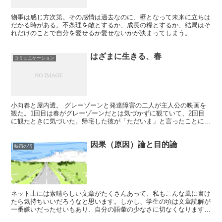
物事は感じ方次第。その感情は過去なのに、壁となって未来に立ちは
だかる時がある。不条理を敵とするか、成長の糧とするか、結局はそ
れだけのことで自分を愛せるか愛せないかが決まってしまう。
はざまに生きる、春
コミュニケーション
小向春と屋内透。 グレーゾーンと発達障害の二人が主人公の映画を
観た。1回目は春がグレーゾーンだとは気づかずに観ていて、2回目
に観たときに気づいた。帰宅した彼が「ただいま」と言ったことにも
気づかず、資料を読むことに集中してる春は、肩に手を乗せ...
因果（原因）論と目的論
映画の話
ネット上には素晴らしい文章がたくさんあって、私もこんな風に書け
たら気持ちいいだろうなと思います。しかし、学生の頃は文章読解が
一番嫌いだったせいもあり、自分の語彙の少なさに切なくなります。
言語化のトレーニングで価値観や概念を明確にしたいです。