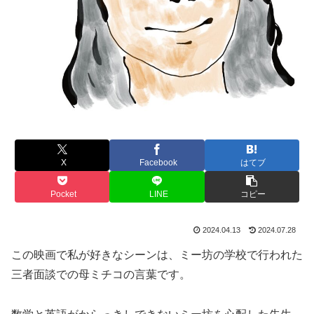
X
Facebook
はてブ
Pocket
LINE
コピー
2024.04.13
2024.07.28
この映画で私が好きなシーンは、ミー坊の学校で行われた
三者面談での母ミチコの言葉です。