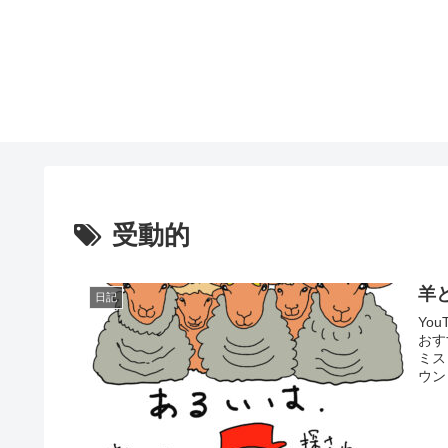
受動的
羊
日記
Yo
おす
ミス
ウン