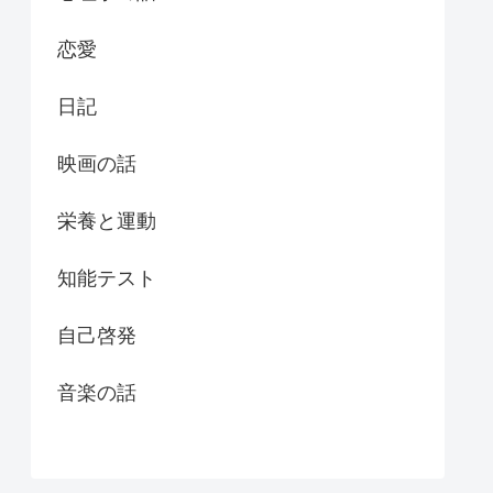
恋愛
日記
映画の話
栄養と運動
知能テスト
自己啓発
音楽の話