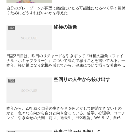
自分のグレーゾーンが原因で離婚にいたる可能性になるべく早く気付
くためにどうすればいいかを考えた
終極の語彙
日記
日記3日目は、昨日のリチャードを引きずって『終極の語彙（ファイ
ナル・ボキャブラリー）』について読んで思うことを書いてみる。一
昨年、軽い鬱になり危機を感じてから、健康について様々な著書を読
み、運動、食事、入浴、睡眠について改めた。41℃の湯船...
空回りの人生から抜け出す
日記
昨年から、20年続く自分の生き辛さを何とかして解消できないもの
かと、色々な方向から自分と向き合っている。哲学、心理学、コーチ
ング、引き寄せの法則、前世、過去生、FFS理論、WAIS-Ⅳ、自己啓
発、仏教、量子力学、自子認知行動療法、愛着障害。...
仕事に追われる悔しさ