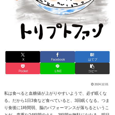
X
Facebook
はてブ
Pocket
LINE
コピー
2024.12.01
私は食べると血糖値が上がりやすいようで、必ず眠くな
る。だから1日3食など食べていると、3回眠くなる。つま
り食後に1時間弱、脳のパフォーマンスが落ちるというこ
とだ。貴重な24時間のうち、3時間が無駄にななる。明日