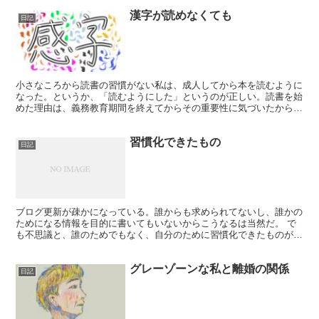
漢字が読めなくても
日記
小さなころから読書の習慣がない私は、成人してから本を読むように
なった。というか、「読むようにした」というのが正しい。読書を始
めた理由は、義務教育期間を終えてからその重要性に気づいたから
だ。国語、算数、理科、社会、図工、体育、道徳、家庭科、今...
習慣化できたもの
日記
ブログ更新が疎かになっている。誰からも求められてないし、誰かの
ためになる情報を目的に書いてもいないからこうなるは当然だ。 で
も不思議と、誰のためでもなく、自分のために習慣化できたものがあ
る。 ◯起床時間と就寝時間の規則性を守るようになった ...
グレーゾーンな私と離婚の関係
日記