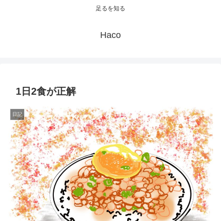
足るを知る
Haco
1日2食が正解
日記